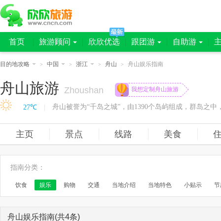
首页
旅游顾问
欣欣优选
跟团游
自助游
目的地攻略
中国
浙江
舟山
舟山娱乐指南
>
>
>
>
舟山旅游
Zhoushan
我想定制舟山旅游
27℃
|
主页
景点
线路
美食
指南分类
：
饮食
娱乐
购物
交通
当地介绍
当地特色
小贴示
节
舟山娱乐指南(共4条)