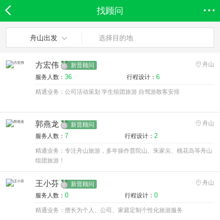
找顾问
欣欣首页
全部分类
搜索
登录欣欣
舟山出发
选择目的地
方宏伟
舟山
新晋顾问
36
6
服务人数：
行程设计：
精通业务：公司活动策划 学生组团旅游 自驾游散客安排
郭燕龙
舟山
新晋顾问
7
2
服务人数：
行程设计：
精通业务：专注舟山旅游，多年操作普陀山、朱家尖、桃花岛等舟山
组团旅游！
王小芬
舟山
新晋顾问
0
0
服务人数：
行程设计：
精通业务：擅长为个人、公司、家庭定制个性化旅游服务